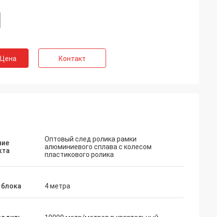
 Цена
Контакт
Оптовый след ролика рамки
ние
алюминиевого сплава с колесом
кта
пластикового ролика
 блока
4 метра