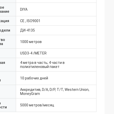
ое
DIYA
вание
кация
CE , ISO9001
одели
ДИ-4135
тво
1000 метров
за
USD3-4 /METER
вая
4 метра в часть; 4 части в
полиэтиленовый пакет
10 рабочих дней
и
Аккредитив, D/A, D/P, T/T, Western Union,
MoneyGram
а
5000 метров/месяц
ости