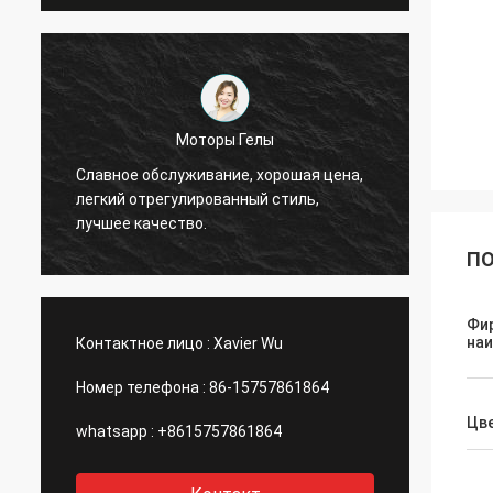
Тхинх-Вьетнам
Хи, Джонсон, пожалуйста аранжирует
Да, мы
12000 метров 2808 постной трубки,
таблиц
цвета цвета слоновой кости.
предп
ПО
Фи
на
Контактное лицо :
Xavier Wu
Номер телефона :
86-15757861864
Цве
whatsapp :
+8615757861864