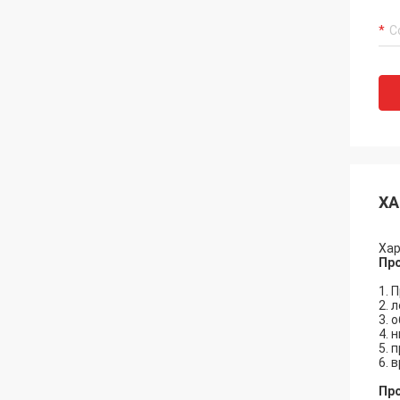
ХА
Хар
Пр
1. 
2. 
3. 
4. 
5. 
6. 
Пр