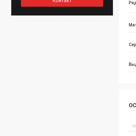
Контакт
Ря
Ма
Се
Вы
ОС