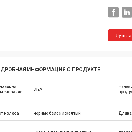
Лучшая
Телекоммуникации Хуавай
 всегда покупаем тележку Тоте и
у работы. Это быстрое и теплое
риятие службы быта.
ДРОБНАЯ ИНФОРМАЦИЯ О ПРОДУКТЕ
рменное
Назва
DIYA
именование
проду
т колеса
черные белое и желтый
Длина