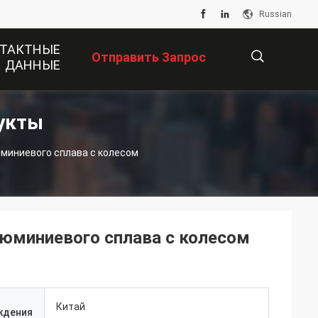
Russian
ТАКТНЫЕ
Отправить Запрос
ДАННЫЕ
укты
描
миниевого сплава с колесом
述
юминиевого сплава с колесом
Китай
ждения