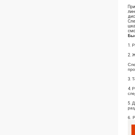
При
лин
дис
Сле
шка
смо
Бы
1.
Р
2.
Ж
Сле
про
3.
Т
4.
Р
сле
5.
Д
раз
6. 