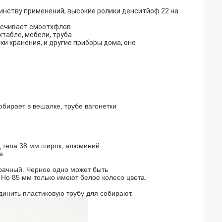
нству применений, высокие ролики денситйоф 22 на
печивает смоотхфлов.
ктабле, мебели, труба
и хранения, и другие приборы дома, оно
бирает в вешалке, трубе вагонетки
 тела 38 мм широк, алюминий
е.
зрачный. Черное одно может быть
 Но 85 мм только имеют белое колесо цвета.
динить пластиковую трубу для собирают.