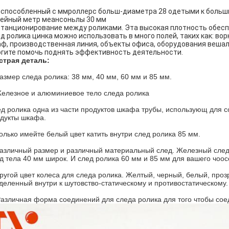
способленный с ммроллерс больш-диаметра 28 одетыми к больши
ейный метр меансоньлы 30 мм
танционирование между роликами. Эта высокая плотность обес
д ролика цинка можно использовать в много полей, таких как: вор
ф, производственная линия, объекты офиса, оборудования вешалк
гите помочь поднять эффективность деятельности.
страя деталь:
азмер следа ролика: 38 мм, 40 мм, 60 мм и 85 мм.
елезное и алюминиевое тело следа ролика
д ролика одна из части продуктов шкафа трубы, использующ для со
дукты шкафа.
олько имейте белый цвет катить внутри след ролика 85 мм.
азличный размер и различный материальный след. Железный след
д тела 40 мм широк. И след ролика 60 мм и 85 мм для вашего чоос
ругой цвет колеса для следа ролика. Желтый, черный, белый, про
деленный внутри к шутовство-статическому и противостатическому.
Различная форма соединений для следа ролика для того чтобы сое