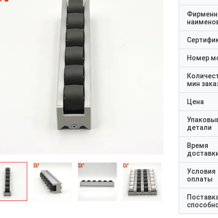
Фирменн
наимено
Сертифи
Номер м
Количес
мин зака
Цена
Упаковы
детали
Время
доставк
Условия
оплаты
Поставк
способн