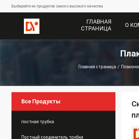
Выбирайте из продуктов самого высокого качества
ГЛАВНАЯ
О К
СТРАНИЦА
Пла
Главная страница
/
Плаконо
Все Продукты
С
п
постная трубка
Постный соединитель трубки