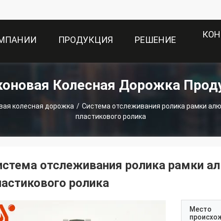
КОН
ОМПАНИИ
ПРОДУКЦИЯ
РЕШЕНИЕ
коновая Колесная Дорожка Прод
вая колесная дорожка
/
Система отслеживания ролика рамки алю
пластикового ролика
истема отслеживания ролика рамки ал
ластикового ролика
Место
происхо