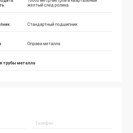
водить
10000 метр/метров в квартальный
ть
желтый след ролика
пник
Стандартный подшипник
а
Оправа металла
я трубы металла