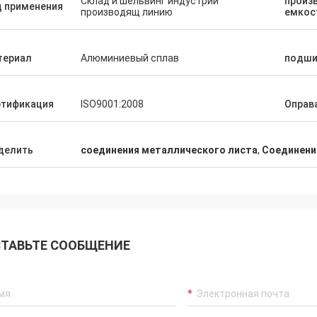
Склад и шельвинг индустрии
произ
д применения
производящ линию
емкос
териал
Алюминиевый сплав
подши
ртификация
ISO9001:2008
Оправ
делить
соединения металлического листа
,
Соединени
ТАВЬТЕ СООБЩЕНИЕ