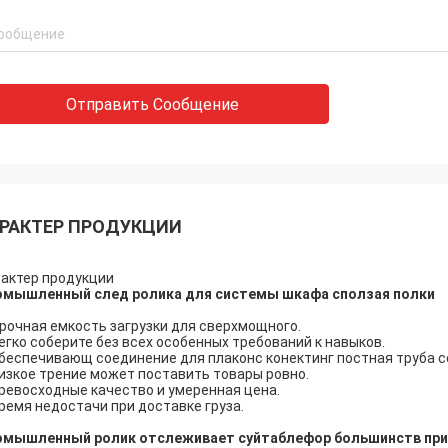
Отправить Сообщение
РАКТЕР ПРОДУКЦИИ
актер продукции
омышленный след ролика для системы шкафа сползая полки
Прочная емкость загрузки для сверхмощного.
легко соберите без всех особенных требований к навыков.
обеспечивающ соединение для плаконс конектинг постная труба 
низкое трение может поставить товары ровно.
превосходные качество и умеренная цена.
время недостачи при доставке груза.
омышленный ролик отслеживает суйтаблефор большинств пр